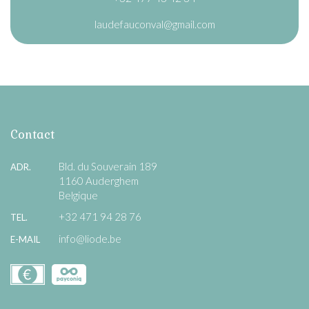
laudefauconval@gmail.com
Contact
Bld. du Souverain 189
ADR.
1160 Auderghem
Belgique
+32 471 94 28 76
TEL.
info@liode.be
E-MAIL