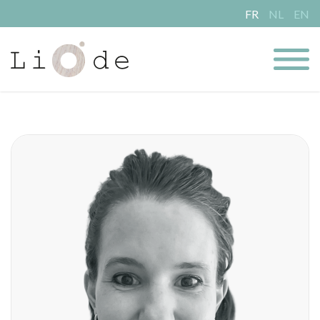
FR
NL
EN