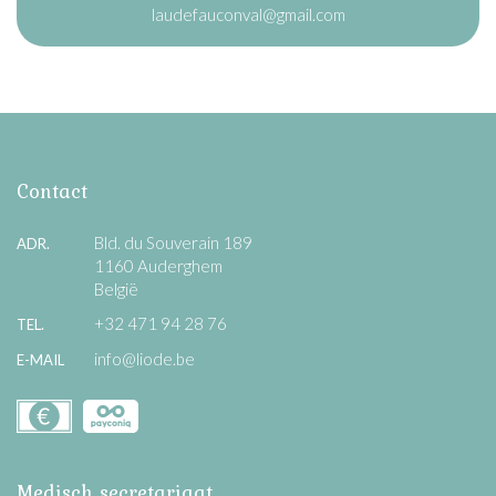
laudefauconval@gmail.com
Contact
Bld. du Souverain 189
ADR.
1160 Auderghem
België
+32 471 94 28 76
TEL.
info@liode.be
E-MAIL
Medisch secretariaat