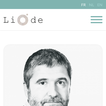
FR
NL
EN