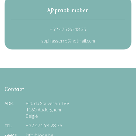
Afspraak maken
+32 475 36 43 35
sophlasserre@hotmail.com
Contact
Bld. du Souverain 189
ADR.
1160 Auderghem
België
+32 471 94 28 76
TEL.
info@liode.be
E-MAIL