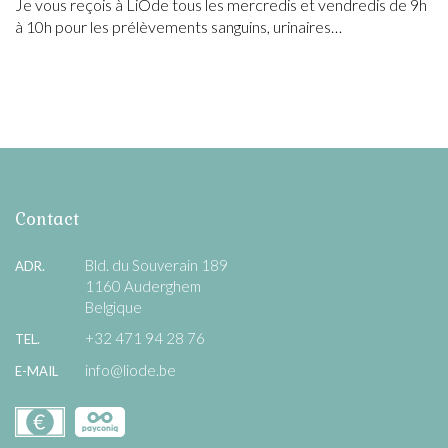
Je vous reçois à LiOde tous les mercredis et vendredis de 9h
à 10h pour les prélèvements sanguins, urinaires…
Contact
Bld. du Souverain 189
ADR.
1160 Auderghem
Belgique
+32 471 94 28 76
TEL.
info@liode.be
E-MAIL