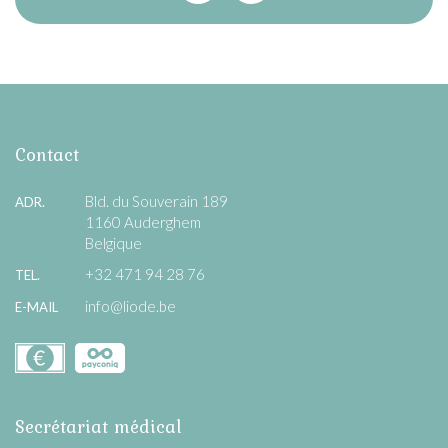
Contact
Bld. du Souverain 189
ADR.
1160 Auderghem
Belgique
+32 471 94 28 76
TEL.
info@liode.be
E-MAIL
Secrétariat médical