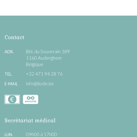
Contact
Bld. du Souverain 189
ADR.
1160 Auderghem
Belgique
+32 471 94 28 76
TEL.
info@liode.be
E-MAIL
Secrétariat médical
09h00 à 17h00
LUN.