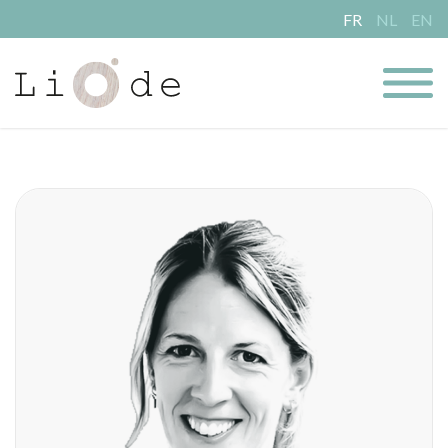
FR
NL
EN