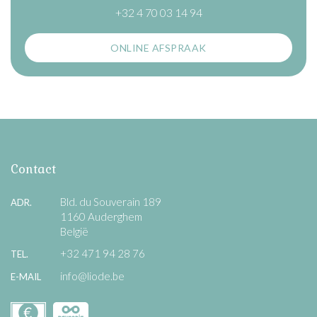
+32 4 70 03 14 94
ONLINE AFSPRAAK
Contact
Bld. du Souverain 189
ADR.
1160 Auderghem
België
+32 471 94 28 76
TEL.
info@liode.be
E-MAIL