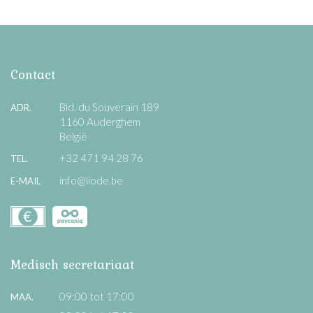
Contact
Bld. du Souverain 189
ADR.
1160 Auderghem
België
+32 471 94 28 76
TEL.
info@liode.be
E-MAIL
Medisch secretariaat
09:00 tot 17:00
MAA.