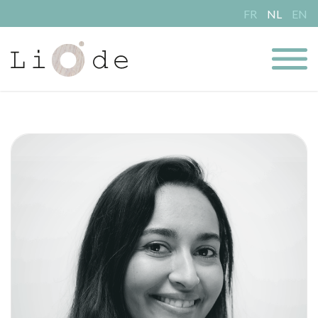
FR
NL
EN