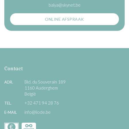
balya@skynet.be
ONLINE AFSPRAAK
Contact
Bld. du Souverain 189
ADR.
1160 Auderghem
België
+32 471 94 28 76
TEL.
info@liode.be
E-MAIL