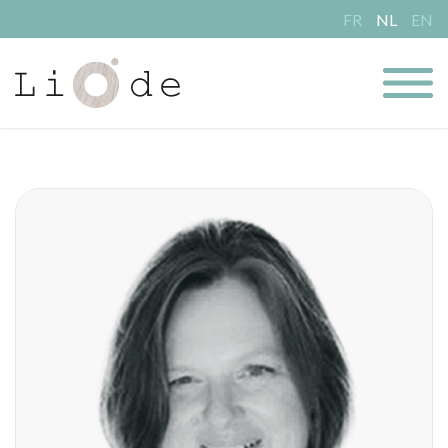
FR
NL
EN