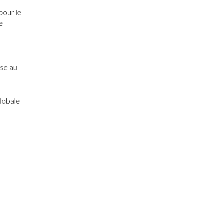
pour le
e
ise au
globale